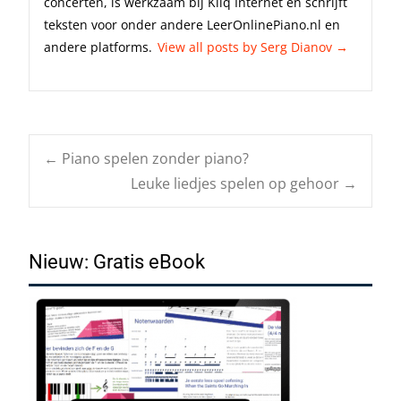
concerten, is werkzaam bij Kliq Internet en schrijft
teksten voor onder andere LeerOnlinePiano.nl en
andere platforms.
View all posts by Serg Dianov
→
Post
←
Piano spelen zonder piano?
Leuke liedjes spelen op gehoor
→
navigation
Nieuw: Gratis eBook