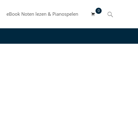
0
Search
eBook Noten lezen & Pianospelen
for: