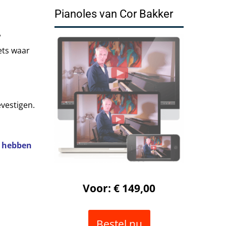
Pianoles van Cor Bakker
w
ets waar
evestigen.
n hebben
Voor: € 149,00
Bestel nu