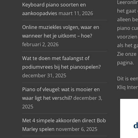
Leeronlin
Keyboard piano soorten en
het gaat
aankoopadvies
maart 11, 2026
alleen b
Online muziekles volgen, waar en
piano cu
wanneer het je uitkomt – hoe?
voorzien 
februari 2, 2026
als het g
Zie onze
Wat te doen met faalangst of
pagina.
podiumvrees bij het pianospelen?
december 31, 2025
Dit is e
Kliq Inte
Piano of vleugel: wat is mooier en
waar ligt het verschil?
december 3,
2025
Met 4 simpele akkoorden direct Bob
Marley spelen
november 6, 2025