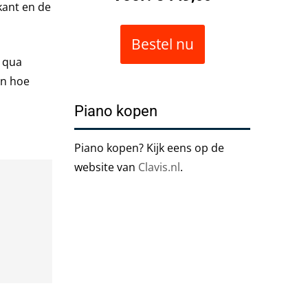
kant en de
Bestel nu
s qua
en hoe
Piano kopen
Piano kopen? Kijk eens op de
website van
Clavis.nl
.