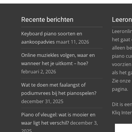
Recente berichten
Leeron
Leeronlin
Keyboard piano soorten en
het gaat
aankoopadvies
maart 11, 2026
alleen b
Online muziekles volgen, waar en
piano cu
wanneer het je uitkomt – hoe?
voorzien 
februari 2, 2026
als het g
Zie onze
Wat te doen met faalangst of
pagina.
podiumvrees bij het pianospelen?
december 31, 2025
Dit is e
Kliq Inte
Piano of vleugel: wat is mooier en
waar ligt het verschil?
december 3,
2025