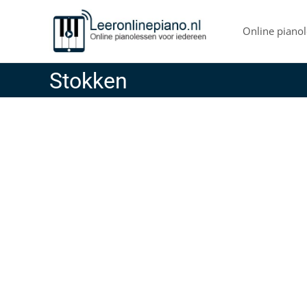
Skip
to
Online pianol
content
Stokken