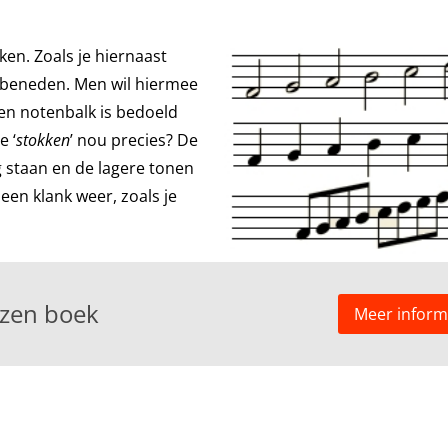
en. Zoals je hiernaast
r beneden. Men wil hiermee
en notenbalk is bedoeld
 ‘
stokken
’ nou precies? De
staan en de lagere tonen
en klank weer, zoals je
ezen boek
Meer inform