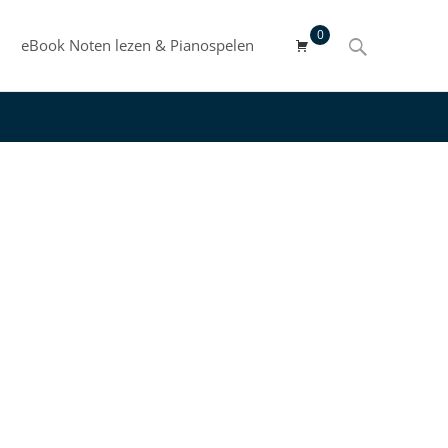
0
Search
eBook Noten lezen & Pianospelen
for: