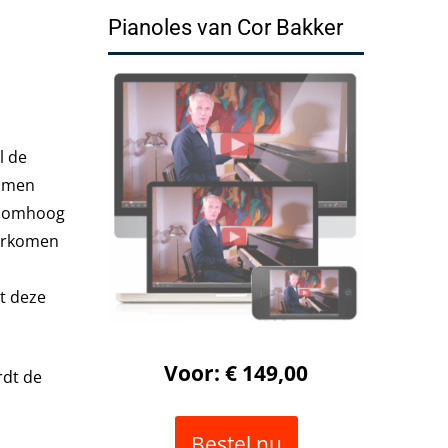
Pianoles van Cor Bakker
l de
emmen
em omhoog
oorkomen
t deze
Voor: € 149,00
rdt de
Bestel nu