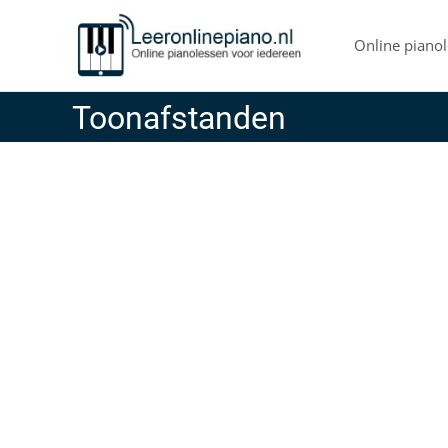
Skip
to
Online pianol
content
Toonafstanden