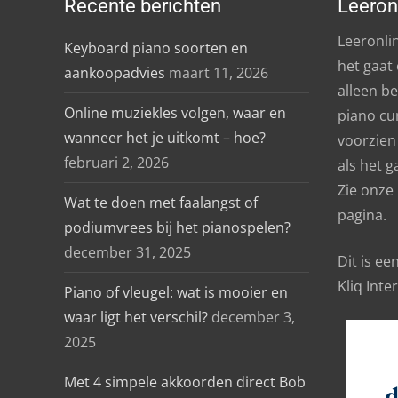
Recente berichten
Leeron
Leeronlin
Keyboard piano soorten en
het gaat
aankoopadvies
maart 11, 2026
alleen b
Online muziekles volgen, waar en
piano cu
wanneer het je uitkomt – hoe?
voorzien 
februari 2, 2026
als het g
Zie onze
Wat te doen met faalangst of
pagina.
podiumvrees bij het pianospelen?
december 31, 2025
Dit is e
Kliq Inte
Piano of vleugel: wat is mooier en
waar ligt het verschil?
december 3,
2025
Met 4 simpele akkoorden direct Bob