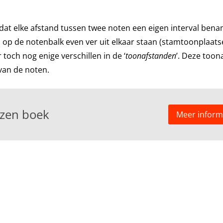
dat elke afstand tussen twee noten een eigen interval ben
op de notenbalk even ver uit elkaar staan (stamtoonplaats
 toch nog enige verschillen in de ‘
toonafstanden
’. Deze too
 van de noten.
ezen boek
Meer inform