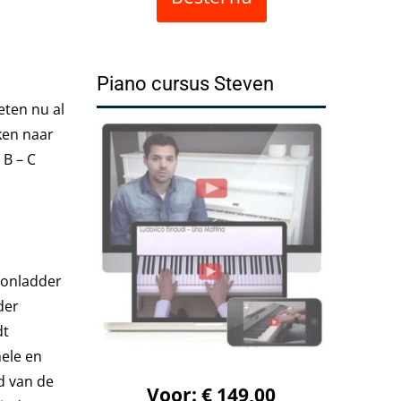
Piano cursus Steven
eten nu al
jken naar
 B – C
oonladder
der
dt
ele en
d van de
Voor: € 149,00