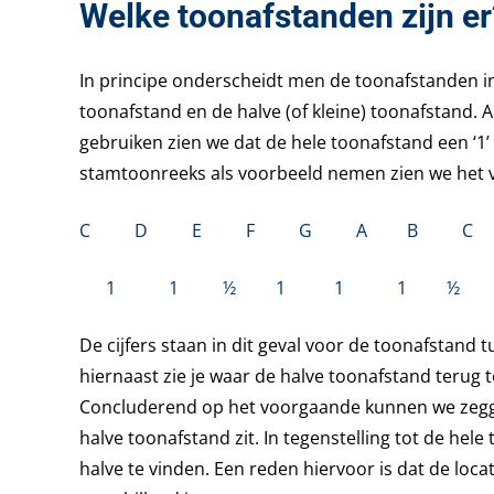
Welke toonafstanden zijn er
In principe onderscheidt men de toonafstanden in
toonafstand en de halve (of kleine) toonafstand. 
gebruiken zien we dat de hele toonafstand een ‘1’ i
stamtoonreeks als voorbeeld nemen zien we het 
C D E F G A B C
1 1 ½ 1 1 1 ½
De cijfers staan in dit geval voor de toonafstand 
hiernaast zie je waar de halve toonafstand terug t
Concluderend op het voorgaande kunnen we zeggen 
halve toonafstand zit. In tegenstelling tot de hel
halve te vinden. Een reden hiervoor is dat de locat