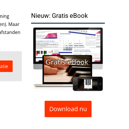
Nieuw: Gratis eBook
aming
en). Maar
nafstanden
atie
Download nu