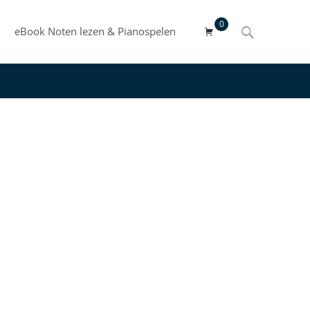
0
Search
eBook Noten lezen & Pianospelen
for: