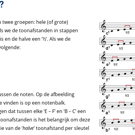
?
 twee groepen: hele (of grote)
Als we de toonafstanden in stappen
s en de halve een ‘½’. Als we de
volgende:
tussen de noten. Op de afbeelding
e vinden is op een notenbalk.
dat tussen elke ‘E – F’ en ‘B – C’ een
e toonafstanden is het belangrijk om deze
ie van de ‘
halve
’ toonafstand per sleutel