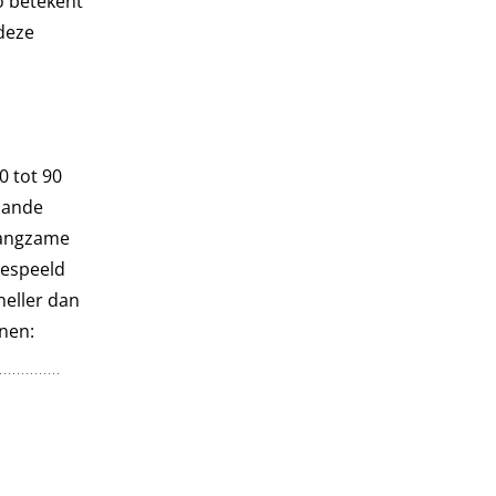
Zo betekent
 deze
0 tot 90
gaande
langzame
gespeeld
neller dan
enen: