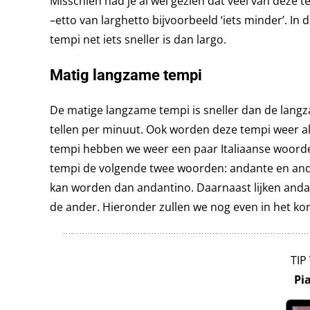
Misschien had je al wel gezien dat veel van deze te
–etto van larghetto bijvoorbeeld ‘iets minder’. In
tempi net iets sneller is dan largo.
Matig langzame tempi
De matige langzame tempi is sneller dan de lang
tellen per minuut. Ook worden deze tempi weer als
tempi hebben we weer een paar Italiaanse woorde
tempi de volgende twee woorden: andante en anda
kan worden dan andantino. Daarnaast lijken andant
de ander. Hieronder zullen we nog even in het ko
TIP
Pi