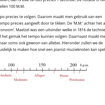
tellen 100 M.M.
 tempo precies te volgen. Daarom maakt men gebruik van een
 tempo precies aangeeft door te tikken. De ‘M.M.’ achter het 
etronoom’. Maelzel was een uitvinder welke in 1816 de techni
al het gemak het tempo kunnen volgen. Daarnaast maakt m
aar soms ook gewoon van allebei. Hieronder zullen we de
idelijk te maken hoe snel een pianist muzieknoten kan spe