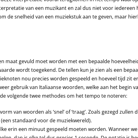
nterpretatie van een muzikant en zal dus niet voor iedereen 
t om de snelheid van een muziekstuk aan te geven, maar hierb
n maat gevuld moet worden met een bepaalde hoeveelheid 
aarde wordt toegekend. De tellen kun je zien als een bepa
ieknoten nou precies worden gespeeld en hoeveel tijd zit e
eer gebruik van Italiaanse woorden, welke aan het begin v
 de volgende twee methodes om het tempo te noteren:
orm van woorden als ‘snel’ of ‘traag’. Zoals gezegd zullen 
 (een standaard voor de muziekwereld).
welke erin een minuut gespeeld moeten worden. Wanneer we
elen, dan is elke tel dus precies 1 seconde. De notatie is he