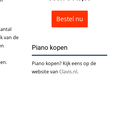
Bestel nu
aantal
ek van de
en
Piano kopen
len.
Piano kopen? Kijk eens op de
website van
Clavis.nl
.