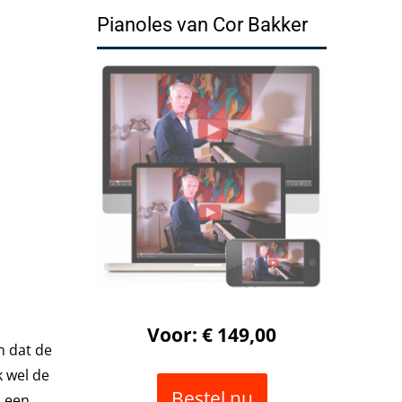
Pianoles van Cor Bakker
Voor: € 149,00
n dat de
k wel de
Bestel nu
p een