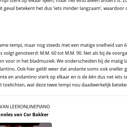
mpi sterk op elkaar lijken, maar het eind alleen anders is. 
 dit geval betekent het dus ‘iets minder langzaam’, waardoor
zame tempi, maar nog steeds met een matige snelheid van 6
 volgt genoteerd: M.M. 60 tot M.M. 90. Net als bij de voor
n voor in het bladmuziek. We onderscheiden bij de matig 
ntino. Ook hier geldt weer dat andante soms ook sneller 
e en andantino sterk op elkaar en is de èèn dus net iets s
rt toelichten, wat deze twee tempi nou daadwerkelijk betek
 VAN LEERONLINEPIANO
anoles van Cor Bakker