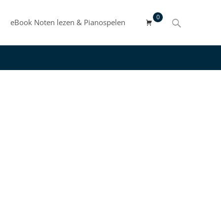
0
Search
eBook Noten lezen & Pianospelen
for: