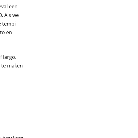
eval een
0. Als we
e tempi
tto en
f largo.
r te maken