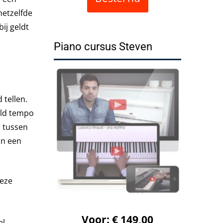
hetzelfde
ij geldt
Piano cursus Steven
tellen.
ald tempo
r tussen
an een
deze
Voor: € 149,00
el