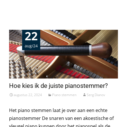
Read More…
22
aug/24
Hoe kies ik de juiste pianostemmer?
augustus 22, 2024
Piano stemmen
Serg Dianov
Het piano stemmen laat je over aan een echte
pianostemmer De snaren van een akoestische of
vleugel piano kunnen door het pianospel als de