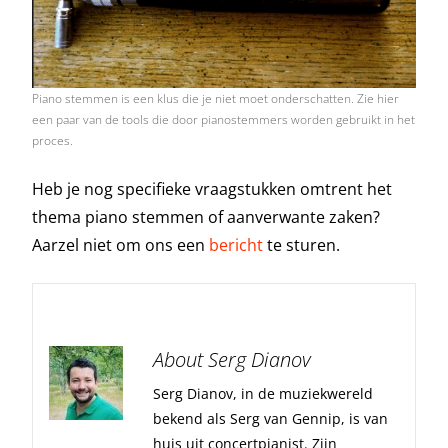
Piano stemmen is een klus die je niet moet onderschatten. Zie hier
een paar van de tools die door pianostemmers worden gebruikt in het
proces.
Heb je nog specifieke vraagstukken omtrent het
thema piano stemmen of aanverwante zaken?
Aarzel niet om ons een
bericht
te sturen.
About Serg Dianov
Serg Dianov, in de muziekwereld
bekend als Serg van Gennip, is van
huis uit concertpianist. Zijn