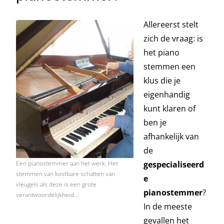
Allereerst stelt
zich de vraag: is
het piano
stemmen een
klus die je
eigenhandig
kunt klaren of
ben je
afhankelijk van
de
gespecialiseerd
Een pianostemmer aan het werk. Het
stemmen van kostbare schatten van
e
vleugels als deze is een grote
pianostemmer
?
verantwoordelijkheid…
In de meeste
gevallen het