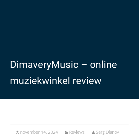
DimaveryMusic – online
muziekwinkel review
november 14, 2024
Reviews
Serg Dianov