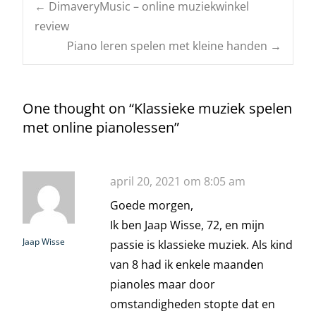
Post
←
DimaveryMusic – online muziekwinkel
review
Piano leren spelen met kleine handen
→
navigation
One thought on “
Klassieke muziek spelen
met online pianolessen
”
april 20, 2021 om 8:05 am
Goede morgen,
Ik ben Jaap Wisse, 72, en mijn
Jaap Wisse
passie is klassieke muziek. Als kind
van 8 had ik enkele maanden
pianoles maar door
omstandigheden stopte dat en