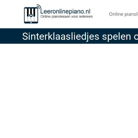
Skip
to
Online pianol
content
Sinterklaasliedjes spelen 