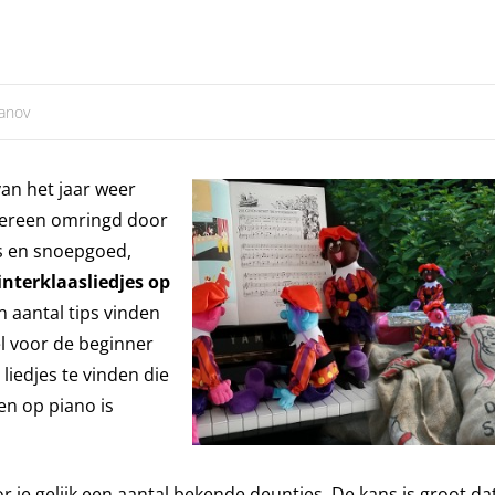
ianov
van het jaar weer
dereen omringd door
us en snoepgoed,
interklaasliedjes op
n aantal tips vinden
el voor de beginner
liedjes te vinden die
en op piano is
oor je gelijk een aantal bekende deuntjes. De kans is groot da