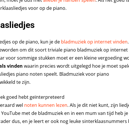
elen, moet je dus met
allebei je handen spelen
. Als het goed i
klaasliedjes voor op de piano.
asliedjes
iedjes op de piano, kun je de
bladmuziek op internet vinden
 geworden om dit soort triviale piano bladmuziek op internet 
aar voor sommige stukken moet er een kleine vergoeding w
als vinden
waarin precies wordt uitgelegd hoe je moet spel
asliedjes piano noten speelt. Bladmuziek voor piano
kkeld te zijn.
ziek goed hebt geïnterpreteerd
teraard wel
noten kunnen lezen
. Als je dit niet kunt, zijn lie
an YouTube met de bladmuziek en in een mum van tijd heb je
ader dus, en je leert er ook nog leuke sinterklaasnummers b