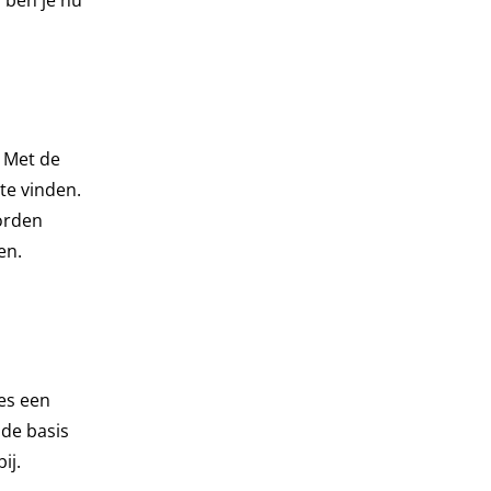
s ben je nu
. Met de
te vinden.
orden
en.
djes een
 de basis
ij.