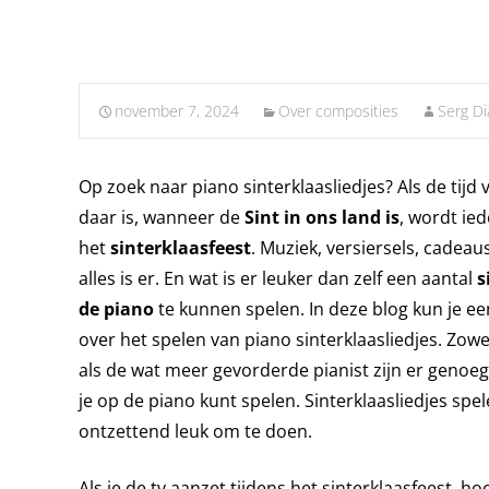
november 7, 2024
Over composities
Serg D
Op zoek naar piano sinterklaasliedjes? Als de tijd 
daar is, wanneer de
Sint in ons land is
, wordt ie
het
sinterklaasfeest
. Muziek, versiersels, cadea
alles is er. En wat is er leuker dan zelf een aantal
s
de piano
te kunnen spelen. In deze blog kun je ee
over het spelen van piano sinterklaasliedjes. Zow
als de wat meer gevorderde pianist zijn er genoeg 
je op de piano kunt spelen. Sinterklaasliedjes spel
ontzettend leuk om te doen.
Als je de tv aanzet tijdens het sinterklaasfeest, h