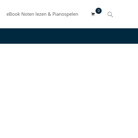
0
Search
eBook Noten lezen & Pianospelen
for: