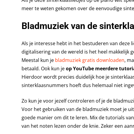
Als je deze sinterklaasliedjes op de piano wilt sp
meer te weten gekomen over de eenvoudige sinter
Bladmuziek van de sinterkla
Als je interesse hebt in het bestuderen van deze l
digitalisering van de wereld is het heel makkelijk
Meestal kun je
bladmuziek gratis downloaden
, m
betaald. Ook kun je
op YouTube meerdere tutori
Hierdoor wordt precies duidelijk hoe je sinterkla
sinterklaasnummers hoeft dus helemaal niet ingewi
Zo kun je voor jezelf controleren of je de bladmu
Voor het gebruiken van de bladmuziek moet je ui
goede manier om dit te leren. Mix de tutorials v
van het noten lezen onder de knie. Zeker een aanr