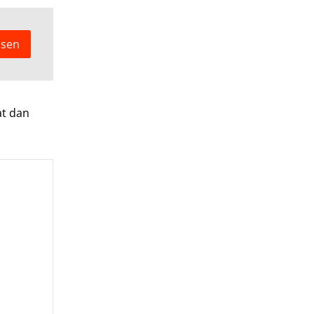
ssen
at dan