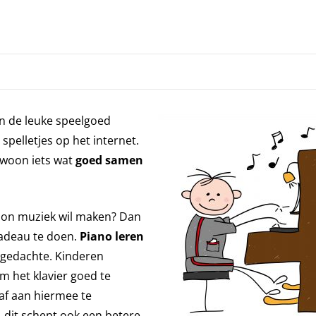
an de leuke speelgoed
 spelletjes op het internet.
ewoon iets wat
goed samen
woon muziek wil maken? Dan
adeau te doen.
Piano leren
e gedachte. Kinderen
 het klavier goed te
af aan hiermee te
 dit schept ook een betere