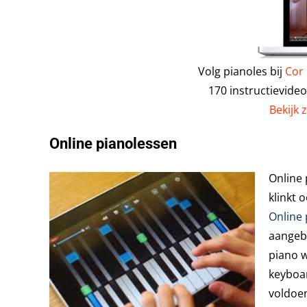
Volg pianoles bij
Cor
170 instructievide
Bekijk 
Online pianolessen
Online 
klinkt 
Online 
aangebo
piano w
keyboar
voldoen