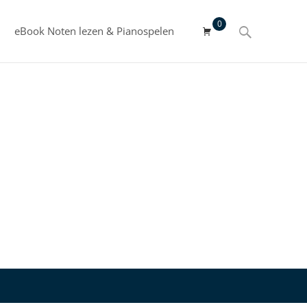
0
Search
eBook Noten lezen & Pianospelen
for: