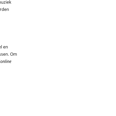
muziek
orden
l en
essen. Om
‘
online