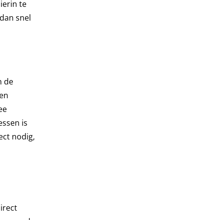
erin te
 dan snel
n de
een
ee
essen is
ect nodig,
irect