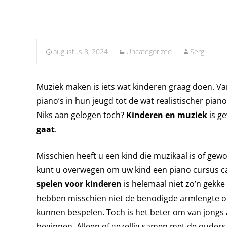
augustus 8, 2024
Uncategorized
Serg
Muziek maken is iets wat kinderen graag doen. V
piano’s in hun jeugd tot de wat realistischer piano
Niks aan gelogen toch?
Kinderen en muziek
is g
gaat
.
Misschien heeft u een kind die muzikaal is of ge
kunt u overwegen om uw kind een piano cursus c
spelen voor kinderen
is helemaal niet zo’n gekk
hebben misschien niet de benodigde armlengte om
kunnen bespelen. Toch is het beter om van jongs 
beginnen. Alleen of gezellig samen met de ouders,