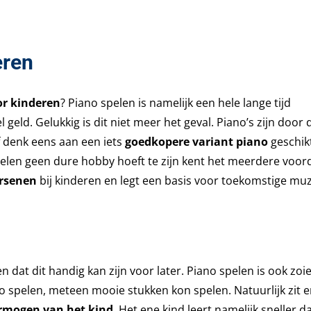
eren
or kinderen
? Piano spelen is namelijk een hele lange tijd
eld. Gelukkig is dit niet meer het geval. Piano’s zijn door 
Of denk eens aan een iets
goedkopere variant piano
geschik
spelen geen dure hobby hoeft te zijn kent het meerdere voor
ersenen
bij kinderen en legt een basis voor toekomstige muz
 dat dit handig kan zijn voor later. Piano spelen is ook zoiet
 spelen, meteen mooie stukken kon spelen. Natuurlijk zit e
vermogen van het kind
. Het ene kind leert namelijk sneller d