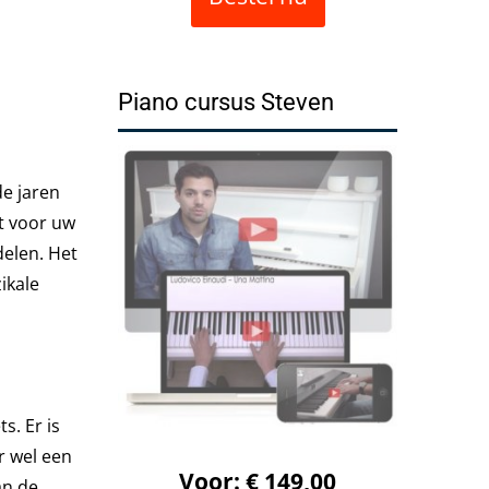
Piano cursus Steven
de jaren
t voor uw
delen. Het
ikale
s. Er is
r wel een
Voor: € 149,00
an de