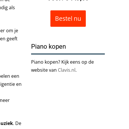
ndig als
Bestel nu
 er om je
en geeft
Piano kopen
Piano kopen? Kijk eens op de
website van
Clavis.nl
.
pelen een
ligentie en
 meer
muziek
. De