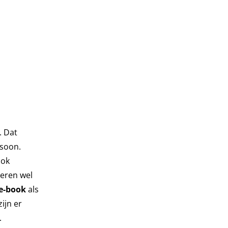
. Dat
rsoon.
ook
deren wel
e-book
als
ijn er
.