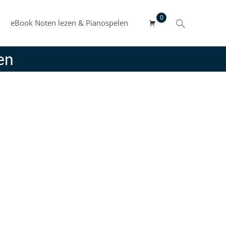
0
Search
eBook Noten lezen & Pianospelen
for:
en