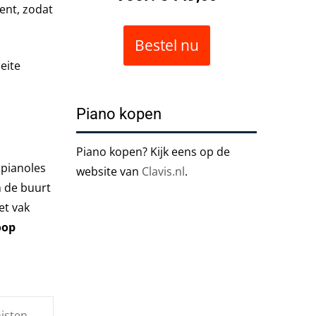
ent, zodat
Bestel nu
eite
Piano kopen
Piano kopen? Kijk eens op de
 pianoles
website van
Clavis.nl
.
n de buurt
et vak
oop
nisten
→