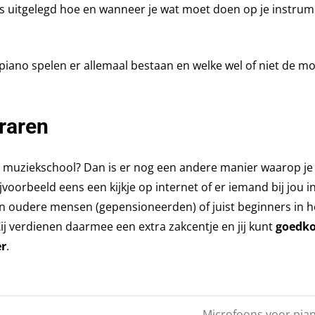
ies uitgelegd hoe en wanneer je wat moet doen op je instrum
iano spelen er allemaal bestaan en welke wel of niet de mo
eraren
en muziekschool? Dan is er nog een andere manier waarop je
jvoorbeeld eens een kijkje op internet of er iemand bij jou i
en oudere mensen (gepensioneerden) of juist beginners in h
Zij verdienen daarmee een extra zakcentje en jij kunt
goedk
er
.
Microfoons voor pia