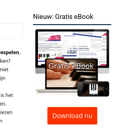
Nieuw: Gratis eBook
bespelen
,
eken?
niet
ijn
is het
en.
kiezen
Download nu
en