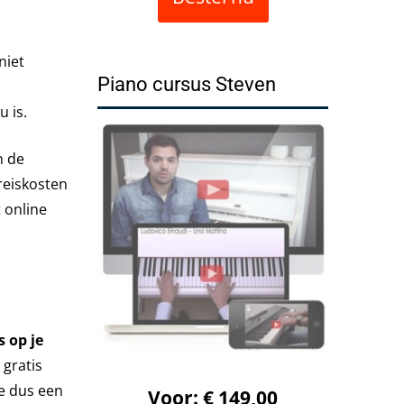
niet
Piano cursus Steven
 is.
n de
reiskosten
t online
 op je
 gratis
e dus een
Voor: € 149,00