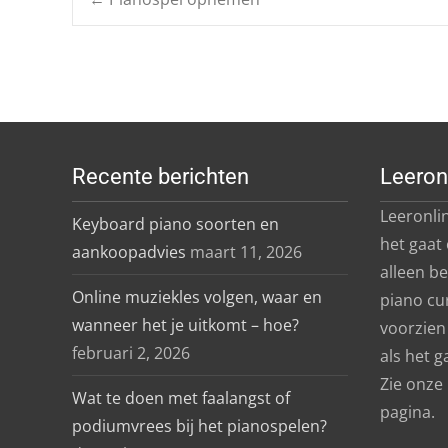
Post
navigation
Recente berichten
Leeron
Leeronlin
Keyboard piano soorten en
het gaat
aankoopadvies
maart 11, 2026
alleen b
Online muziekles volgen, waar en
piano cu
wanneer het je uitkomt – hoe?
voorzien 
februari 2, 2026
als het g
Zie onze
Wat te doen met faalangst of
pagina.
podiumvrees bij het pianospelen?