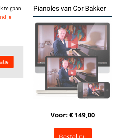
Pianoles van Cor Bakker
k te gaan
ind je
n
atie
Voor: € 149,00
Bestel nu