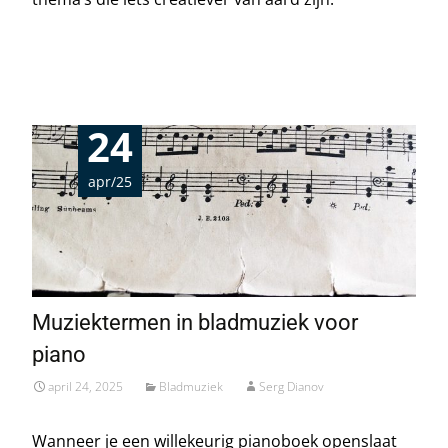
Read More…
24
apr/25
Muziektermen in bladmuziek voor
piano
april 24, 2025
Bladmuziek
Serg Dianov
Wanneer je een willekeurig pianoboek openslaat