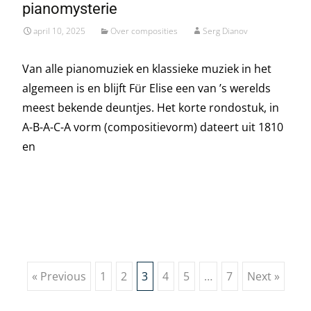
pianomysterie
april 10, 2025
Over composities
Serg Dianov
Van alle pianomuziek en klassieke muziek in het
algemeen is en blijft Für Elise een van ’s werelds
meest bekende deuntjes. Het korte rondostuk, in
A-B-A-C-A vorm (compositievorm) dateert uit 1810
en
Read More…
Posts
« Previous
1
2
3
4
5
…
7
Next »