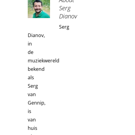
Serg
Dianov
Serg
Dianov,
in
de
muziekwereld
bekend
als
Serg
van
Gennip,
is
van
huis