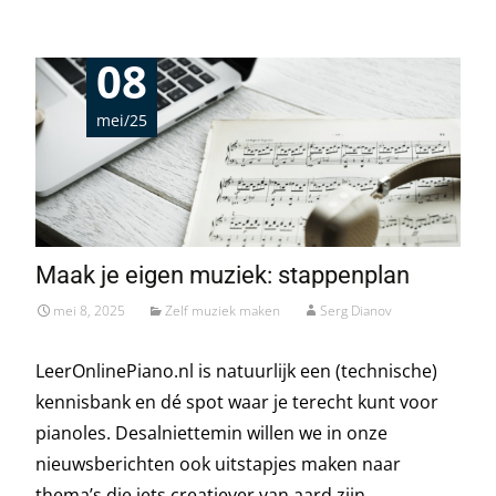
08
mei/25
Maak je eigen muziek: stappenplan
mei 8, 2025
Zelf muziek maken
Serg Dianov
LeerOnlinePiano.nl is natuurlijk een (technische)
kennisbank en dé spot waar je terecht kunt voor
pianoles. Desalniettemin willen we in onze
nieuwsberichten ook uitstapjes maken naar
thema’s die iets creatiever van aard zijn.