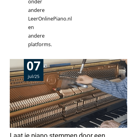
onder
andere
LeerOnlinePiano.nl
en
andere
platforms.
07
jul/25
Laat je piano stemmen door een