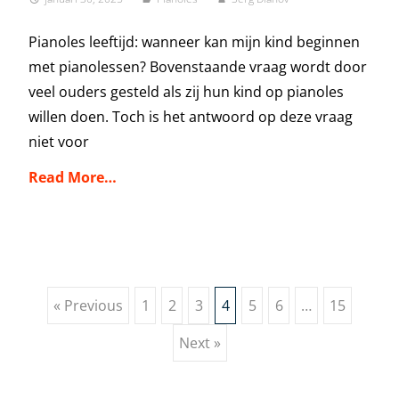
Pianoles leeftijd: wanneer kan mijn kind beginnen
met pianolessen? Bovenstaande vraag wordt door
veel ouders gesteld als zij hun kind op pianoles
willen doen. Toch is het antwoord op deze vraag
niet voor
Read More…
Posts
« Previous
1
2
3
4
5
6
…
15
Next »
navigation