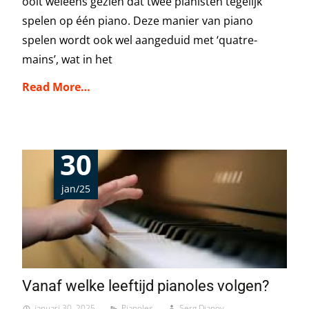
ooit weleens gezien dat twee pianisten tegelijk
spelen op één piano. Deze manier van piano
spelen wordt ook wel aangeduid met ‘quatre-
mains’, wat in het
Read More…
30
jan/25
Vanaf welke leeftijd pianoles volgen?
januari 30, 2025
Pianoles
Serg Dianov