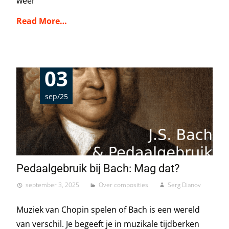
weer
Read More…
03
sep/25
Pedaalgebruik bij Bach: Mag dat?
september 3, 2025
Over composities
Serg Dianov
Muziek van Chopin spelen of Bach is een wereld
van verschil. Je begeeft je in muzikale tijdberken