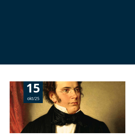
15
okt/25