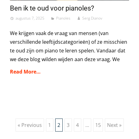
Ben ik te oud voor pianoles?
augustus 7, 2025
Pianoles
Serg Dianov
We krijgen vaak de vraag van mensen (van
verschillende leeftijdscategorieën) of ze misschien
te oud zijn om piano te leren spelen. Vandaar dat
we deze blog wilden wijden aan deze vraag. We
Read More…
Posts
« Previous
1
2
3
4
…
15
Next »