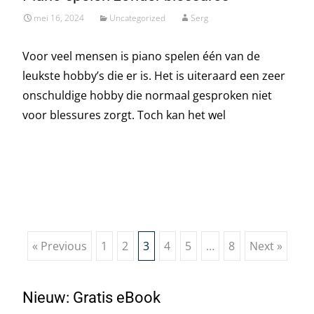
mei 16, 2024
Uncategorized
Serg
Voor veel mensen is piano spelen één van de
leukste hobby’s die er is. Het is uiteraard een zeer
onschuldige hobby die normaal gesproken niet
voor blessures zorgt. Toch kan het wel
Read More…
Posts
« Previous
1
2
3
4
5
…
8
Next »
navigation
Nieuw: Gratis eBook